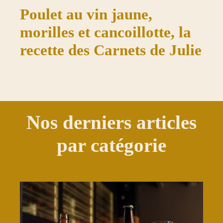
Poulet au vin jaune,
morilles et cancoillotte, la
recette des Carnets de Julie
Nos derniers articles
par catégorie