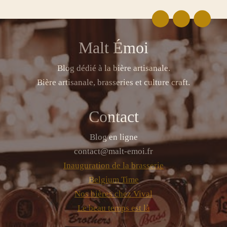
Malt Émoi
Blog dédié à la bière artisanale.
Bière artisanale, brasseries et culture craft.
Contact
Blog en ligne
contact@malt-emoi.fr
Inauguration de la brasserie
Belgium Time
Nos bières chez Vival
Le beau temps est là