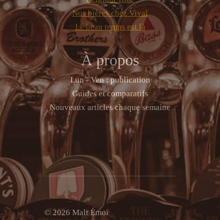
Nos bières chez Vival
Le beau temps est là
À propos
Lun - Ven : publication
Guides et comparatifs
Nouveaux articles chaque semaine
© 2026 Malt Émoi