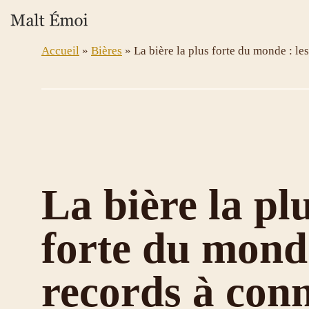
Aller
au
contenu
Accueil
»
Bières
»
La bière la plus forte du monde : le
La bière la pl
forte du monde
records à conn