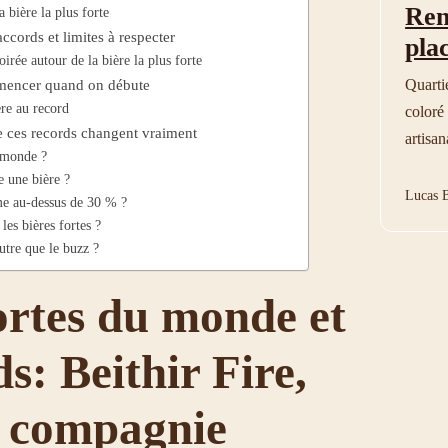
Ren
 bière la plus forte
ccords et limites à respecter
pla
irée autour de la bière la plus forte
mmencer quand on débute
Quarti
ère au record
coloré 
ue ces records changent vraiment
artisan
u monde ?
 une bière ?
Lucas B
me au-dessus de 30 % ?
es bières fortes ?
autre que le buzz ?
fortes du monde et
s: Beithir Fire,
 compagnie