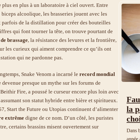
plus en plus à un laboratoire à ciel ouvert. Entre
biceps alcoolique, les brasseries jouent avec les
 parfois de la distillation pour créer des bouteilles
hiffres qui font tourner la tête, on trouve pourtant de
 de brassage
, la résistance des levures et la frontière,
pour les curieux qui aiment comprendre ce qu’ils ont
ustation qui ne pardonne pas.
 Longtemps, Snake Venom a incarné le
record mondial
re devenue presque un mythe sur les forums de
Beithir Fire, a poussé le curseur encore plus loin avec
Fau
assumant son statut hybride entre bière et spiritueux.
la 
, Start the Future ou Utopias continuent d’alimenter
choi
re extrême
digne de ce nom. D’un côté, les puristes
utre, certains brassins misent ouvertement sur
Dans b
année 