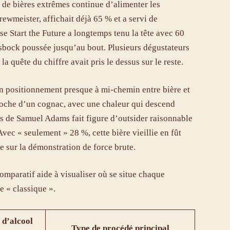
n de bières extrêmes continue d’alimenter les
ewmeister, affichait déjà 65 % et a servi de
e Start the Future a longtemps tenu la tête avec 60
sbock poussée jusqu’au bout. Plusieurs dégustateurs
a quête du chiffre avait pris le dessus sur le reste.
 positionnement presque à mi-chemin entre bière et
roche d’un cognac, avec une chaleur qui descend
s de Samuel Adams fait figure d’outsider raisonnable
Avec « seulement » 28 %, cette bière vieillie en fût
e sur la démonstration de force brute.
comparatif aide à visualiser où se situe chaque
e « classique ».
 d’alcool
Type de procédé principal