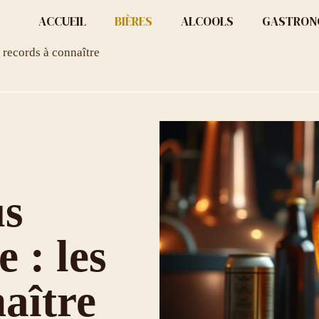
ACCUEIL
BIÈRES
ALCOOLS
GASTRON
s records à connaître
us
 : les
aître