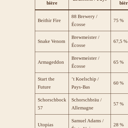
bière
bièr
88 Brewery /
Beithir Fire
75 %
Écosse
Brewmeister /
Snake Venom
67,5 %
Écosse
Brewmeister /
Armageddon
65 %
Écosse
Start the
’t Koelschip /
60 %
Future
Pays-Bas
Schorschbock
Schorschbräu /
57 %
57
Allemagne
Samuel Adams /
Utopias
28 %