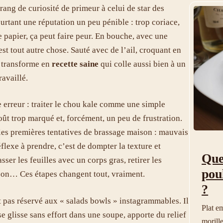
ang de curiosité de primeur à celui de star des
ourtant une réputation un peu pénible : trop coriace,
e papier, ça peut faire peur. En bouche, avec une
st tout autre chose. Sauté avec de l’ail, croquant en
e transforme en
recette saine
qui colle aussi bien à un
availlé.
erreur : traiter le chou kale comme une simple
goût trop marqué et, forcément, un peu de frustration.
 les premières tentatives de brassage maison : mauvais
réflexe à prendre, c’est de dompter la texture et
Que
er les feuilles avec un corps gras, retirer les
pou
sson… Ces étapes changent tout, vraiment.
?
t pas réservé aux « salads bowls » instagrammables. Il
Plat e
 se glisse sans effort dans une soupe, apporte du relief
morille