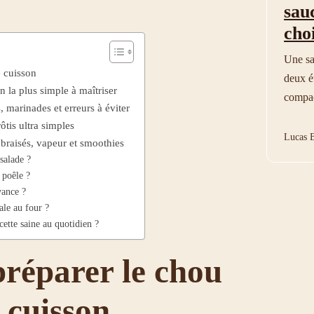
sau
choi
Une sa
 cuisson
deux ét
n la plus simple à maîtriser
compac
 marinades et erreurs à éviter
rôtis ultra simples
Lucas B
 braisés, vapeur et smoothies
salade ?
 poêle ?
vance ?
ale au four ?
cette saine au quotidien ?
réparer le chou
 cuisson