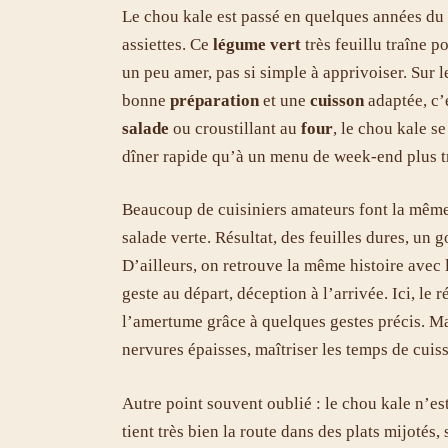
Le chou kale est passé en quelques années du r
assiettes. Ce
légume vert
très feuillu traîne p
un peu amer, pas si simple à apprivoiser. Sur l
bonne
préparation
et une
cuisson
adaptée, c’e
salade
ou croustillant au
four
, le chou kale s
dîner rapide qu’à un menu de week-end plus tr
Beaucoup de cuisiniers amateurs font la même 
salade verte. Résultat, des feuilles dures, un 
D’ailleurs, on retrouve la même histoire avec
geste au départ, déception à l’arrivée. Ici, le 
l’amertume grâce à quelques gestes précis. Mass
nervures épaisses, maîtriser les temps de cui
Autre point souvent oublié : le chou kale n’es
tient très bien la route dans des plats mijotés,