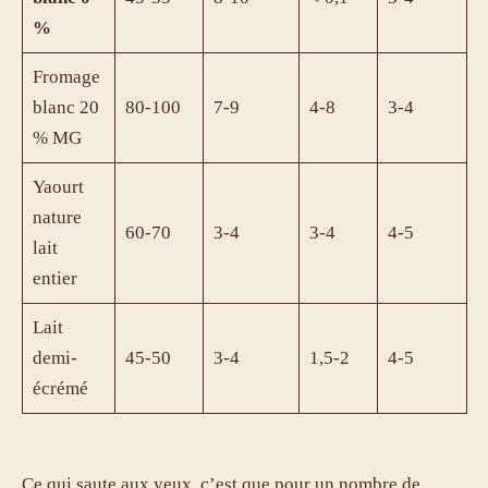
%
Fromage
blanc 20
80-100
7-9
4-8
3-4
% MG
Yaourt
nature
60-70
3-4
3-4
4-5
lait
entier
Lait
demi-
45-50
3-4
1,5-2
4-5
écrémé
Ce qui saute aux yeux, c’est que pour un nombre de