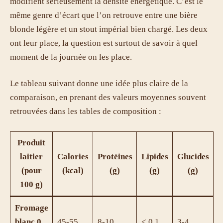
modifient sérieusement la densité énergétique. C’est le
même genre d’écart que l’on retrouve entre une bière
blonde légère et un stout impérial bien chargé. Les deux
ont leur place, la question est surtout de savoir à quel
moment de la journée on les place.
Le tableau suivant donne une idée plus claire de la
comparaison, en prenant des valeurs moyennes souvent
retrouvées dans les tables de composition :
Produit
laitier
Calories
Protéines
Lipides
Glucides
(pour
(kcal)
(g)
(g)
(g)
100 g)
Fromage
blanc 0
45-55
8-10
< 0,1
3-4