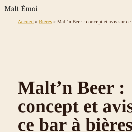
Aller
au
contenu
Accueil
»
Bières
»
Malt’n Beer : concept et avis sur ce 
Malt’n Beer :
concept et avi
ce bar à bière