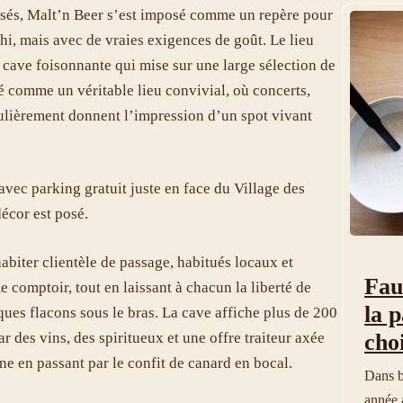
disés, Malt’n Beer s’est imposé comme un repère pour
hi, mais avec de vraies exigences de goût. Le lieu
cave foisonnante qui mise sur une large sélection de
sé comme un véritable lieu convivial, où concerts,
gulièrement donnent l’impression d’un spot vivant
e avec parking gratuit juste en face du Village des
écor est posé.
habiter clientèle de passage, habitués locaux et
Fau
 comptoir, tout en laissant à chacun la liberté de
la 
ues flacons sous le bras. La cave affiche plus de 200
r des vins, des spiritueux et une offre traiteur axée
choi
ine en passant par le confit de canard en bocal.
Dans b
année 