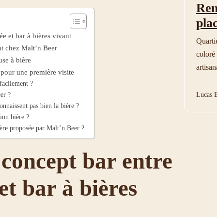
Ren
pla
ée et bar à bières vivant
Quarti
nt chez Malt’n Beer
coloré 
use à bière
artisan
s pour une première visite
facilement ?
er ?
Lucas B
nnaissent pas bien la bière ?
ion bière ?
ière proposée par Malt’n Beer ?
 concept bar entre
et bar à bières