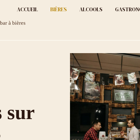
ACCUEIL
BIÈRES
ALCOOLS
GASTRON
bar à bières
s sur
s