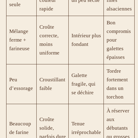
couleur
un peu sèche
fines
seule
rapide
alsaciennes
Bon
Croûte
Mélange
compromis
correcte,
Intérieur plus
ferme +
pour
moins
fondant
farineuse
galettes
uniforme
épaisses
Tordre
Galette
Peu
Croustillant
fortement
fragile, qui
d’essorage
faible
dans un
se déchire
torchon
À réserver
Croûte
aux
Beaucoup
Tenue
solide,
débutants
de farine
irréprochable
parfois dure
ou grosses